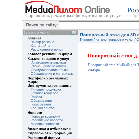
Рос
Справочник рекламных фирм, товаров и услуг
выбра
Поиск по сайту:
Главное меню
Поворотный стол для 3D 
Главная
Главная
/
Каталог товаров и услуг
/
О
Выбор региона
Карта сайта
Расширенный поиск
Каталог рекламных фирм
Поворотный стол дл
Каталог товаров и услуг
Изготовление рекламы
Поворотный стол M-40-48 для 3D
Размещение рекламы
сектора.
Стимулирование сбыта
Обордование и материалы
Портфолио рекламных
фирм
Инструменты рекламиста
Типовая продукция
Каталог тендеров
Работа
Образование
Голосования
Топ 100 сайтов
Новости
Новости компаний
Российские новости
Мировые новости
Аналитика и публикации
Справочная информация
Рекламный форум