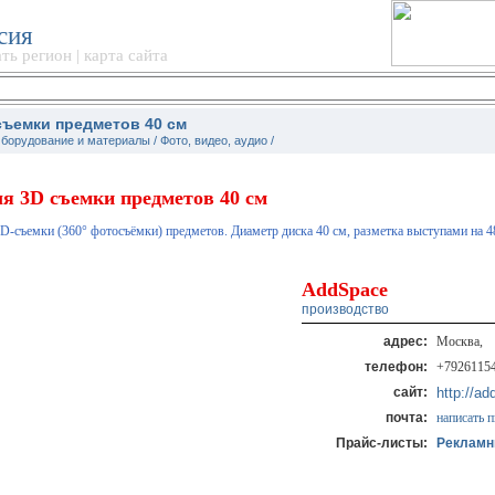
сия
ть регион
|
карта сайта
съемки предметов 40 см
борудование и материалы
/ Фото, видео, аудио /
я 3D съемки предметов 40 см
-съемки (360° фотосъёмки) предметов. Диаметр диска 40 см, разметка выступами на 4
AddSpace
производство
адрес:
Москва,
телефон:
+79261154
сайт:
http://ad
почта:
написать 
Прайс-листы:
Рекламн