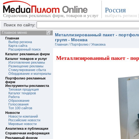
Россия
Справочник рекламных фирм, товаров и услуг
выбрать регион
Поиск по сайту:
Главное меню
Металлизированный пакет - портфол
Главная
групп - Москва
Выбор региона
Главная /
Портфолио
/
Упаковка
Карта сайта
Расширенный поиск
Каталог рекламных фирм
Металлизированный пакет - по
Каталог товаров и услуг
Изготовление рекламы
Размещение рекламы
Стимулирование сбыта
Обордование и материалы
Портфолио рекламных
фирм
Инструменты рекламиста
Типовая продукция
Каталог тендеров
Работа
Образование
Голосования
Топ 100 сайтов
Новости
Новости компаний
Российские новости
Мировые новости
Аналитика и публикации
Справочная информация
Рекламный форум